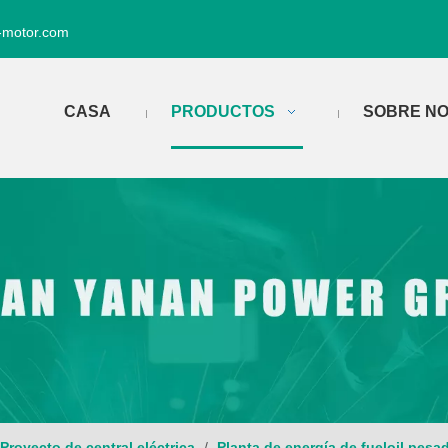
-motor.com
CASA
PRODUCTOS
SOBRE N
Proyecto de central eléctrica
/
Planta de energía de fueloil pesa