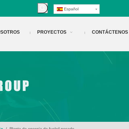
Español
OSOTROS
PROYECTOS
CONTÁCTENOS
do
/
Planta de energía de fueloil pesado