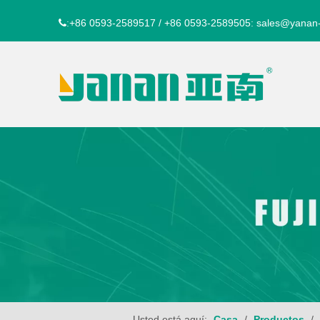
+86 0593-2589517 / +86 0593-2589505
sales@yanan
:
:
Usted está aquí:
Casa
/
Productos
/